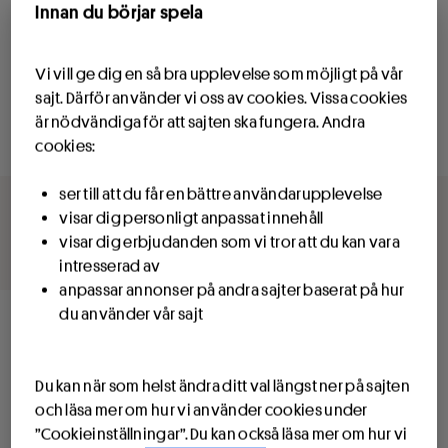
Innan du börjar spela
Spelar du för mycket?
Ring Stödlinjen:
020-81 91 00
Till Stödlinjen
Vi vill ge dig en så bra upplevelse som möjligt på vår
© Svenska Spel Sport & Casino AB
sajt. Därför använder vi oss av cookies. Vissa cookies
Denna webbplats är skyddad av upphovsrättslagen (1960-729).
är nödvändiga för att sajten ska fungera. Andra
Detta omfattar varumärken, text, fotografier, teckningar och
cookies:
bilder.
ser till att du får en bättre användarupplevelse
visar dig personligt anpassat innehåll
visar dig erbjudanden som vi tror att du kan vara
Logga in
Sätt in och spela
intresserad av
anpassar annonser på andra sajter baserat på hur
du använder vår sajt
Överföringar
Insättning
Du kan när som helst ändra ditt val längst ner på sajten
och läsa mer om hur vi använder cookies under
Uttag
”Cookieinställningar”. Du kan också läsa mer om hur vi