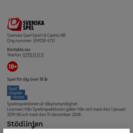
Svenska Spel Sport & Casino AB
Org.nummer: 559128-4731
Kontakta oss
Telefon:
0770-11 11 11
Spel för dig över 18 år
Spelinspektionen är tillsynsmyndighet.
Licensen från Spelinspektionen gäller från och med den 1 januari
2019 till och med den 31 december 2028.