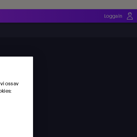
Resource N
Logga in
 vi oss av
okies: