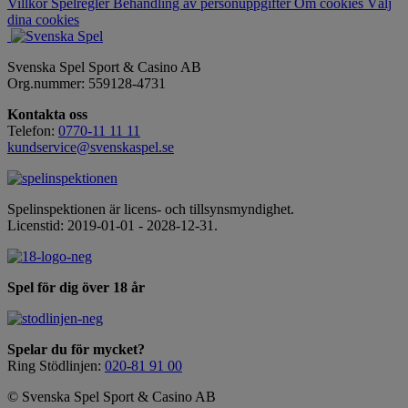
Villkor
Spelregler
Behandling av personuppgifter
Om cookies
Välj
dina cookies
Svenska Spel Sport & Casino AB
Org.nummer: 559128-4731
Kontakta oss
Telefon:
0770-11 11 11
kundservice@svenskaspel.se
Spelinspektionen är licens- och tillsynsmyndighet.
Licenstid: 2019-01-01 - 2028-12-31.
Spel för dig över 18 år
Spelar du för mycket?
Ring Stödlinjen:
020-81 91 00
© Svenska Spel Sport & Casino AB