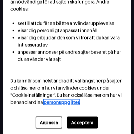
är nödvändiga för att sajten ska fungera. Andra
Leverantör
Inspired Gaming
RTP
94.5%
Vinstlinjer
10
cookies:
ser till att du får en bättre användarupplevelse
Provspela
Spela
visar dig personligt anpassat innehåll
visar dig erbjudanden som vi tror att du kan vara
Bigger Piggy Bank Är en 5-hjuls slot med 10 vinstlinjer. Fyll
intresserad av
spargrisen i Bigger Piggy Bank™! Samla kontanter, snurra
anpassar annonser på andra sajter baserat på hur
bonushjulet och lås upp Free Spins och jackpottar upp till 1 000x –
du använder vår sajt
det är dags att slå banken!
Du kan när som helst ändra ditt val längst ner på sajten
För detta spel gäller
Spelregler för Casino och datorsimulerade
och läsa mer om hur vi använder cookies under
automatspel
samt de spelregler som återfinns på spelets spelsida
(Spelspecifika Villkor). För det fall texten ovan skiljer sig från de
”Cookieinställningar”. Du kan också läsa mer om hur vi
Spelspecifika Villkoren äger de senare företräde.
behandlar dina
personuppgifter
.
Anpassa
Acceptera