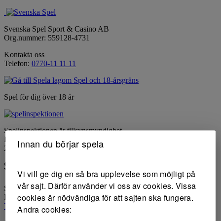
Svenska Spel Sport & Casino AB
Org.nummer: 559128-4731
Kontakta oss
Telefon:
0770-11 11 11
Spel för dig över 18 år
Spelinspektionen är tillsynsmyndighet.
Licensen från Spelinspektionen gäller från och med den 1 januari
Innan du börjar spela
2019 till och med den 31 december 2028.
Vi vill ge dig en så bra upplevelse som möjligt på
vår sajt. Därför använder vi oss av cookies. Vissa
Spelar du för mycket?
cookies är nödvändiga för att sajten ska fungera.
Ring Stödlinjen:
020-81 91 00
Till Stödlinjen
Andra cookies: