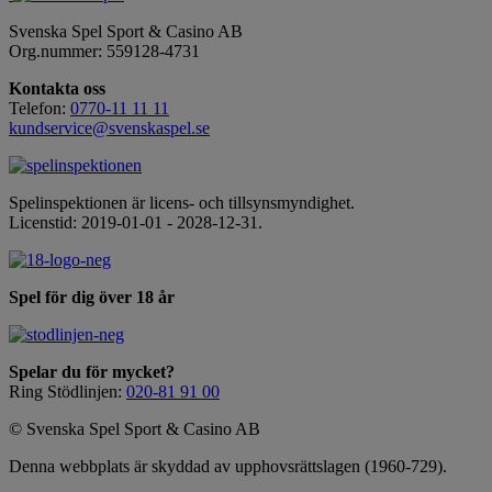
Svenska Spel Sport & Casino AB
Org.nummer: 559128-4731
Kontakta oss
Telefon:
0770-11 11 11
kundservice@svenskaspel.se
Spelinspektionen är licens- och tillsynsmyndighet.
Licenstid: 2019-01-01 - 2028-12-31.
Spel för dig över 18 år
Spelar du för mycket?
Ring Stödlinjen:
020-81 91 00
© Svenska Spel Sport & Casino AB
Denna webbplats är skyddad av upphovsrättslagen (1960-729).