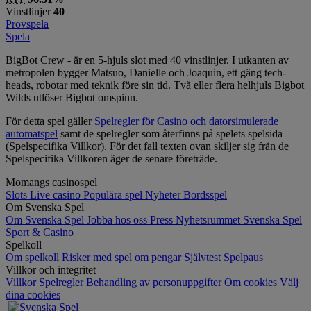
Vinstlinjer
40
Provspela
Spela
BigBot Crew - är en 5-hjuls slot med 40 vinstlinjer. I utkanten av
metropolen bygger Matsuo, Danielle och Joaquin, ett gäng tech-
heads, robotar med teknik före sin tid. Två eller flera helhjuls Bigbot
Wilds utlöser Bigbot omspinn.
För detta spel gäller
Spelregler för Casino och datorsimulerade
automatspel
samt de spelregler som återfinns på spelets spelsida
(Spelspecifika Villkor). För det fall texten ovan skiljer sig från de
Spelspecifika Villkoren äger de senare företräde.
Momangs casinospel
Slots
Live casino
Populära spel
Nyheter
Bordsspel
Om Svenska Spel
Om Svenska Spel
Jobba hos oss
Press
Nyhetsrummet
Svenska Spel
Sport & Casino
Spelkoll
Om spelkoll
Risker med spel om pengar
Självtest
Spelpaus
Villkor och integritet
Villkor
Spelregler
Behandling av personuppgifter
Om cookies
Välj
dina cookies