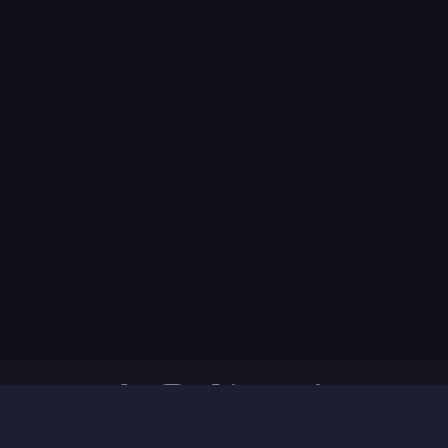
Momangs casinospel