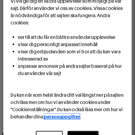
Vi vill ge dig en så bra upplevelse som möjligt på vår
Spel för dig över 18 år
sajt. Därför använder vi oss av cookies. Vissa cookies
är nödvändiga för att sajten ska fungera. Andra
cookies:
ser till att du får en bättre användarupplevelse
Spelinspektionen är tillsynsmyndighet.
Licensen från Spelinspektionen gäller från och med den 1
visar dig personligt anpassat innehåll
januari 2019 till och med den 31 december 2028.
visar dig erbjudanden som vi tror att du kan vara
intresserad av
anpassar annonser på andra sajter baserat på hur
Spelar du för mycket?
du använder vår sajt
Ring Stödlinjen:
020-81 91 00
Till Stödlinjen
© Svenska Spel Sport & Casino AB
Du kan när som helst ändra ditt val längst ner på sajten
och läsa mer om hur vi använder cookies under
Denna webbplats är skyddad av upphovsrättslagen (1960-
729).
”Cookieinställningar”. Du kan också läsa mer om hur vi
behandlar dina
personuppgifter
.
Detta omfattar varumärken, text, fotografier, teckningar och
bilder.