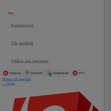
Mer
Kundservice
Vår spelkoll
Villkor och integritet
Hoppa till innehåll
Hem