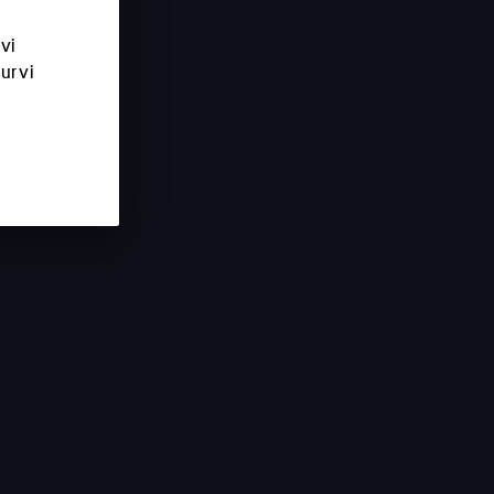
 vi
ur vi