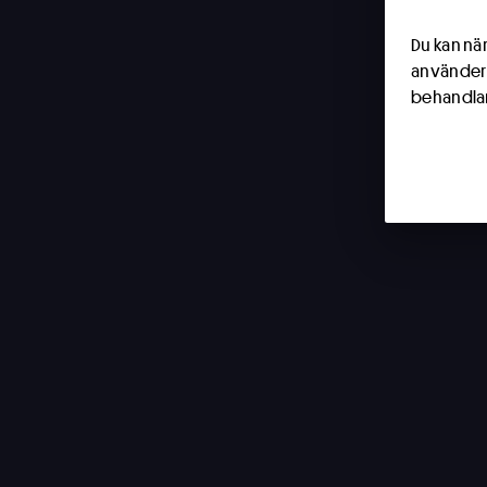
Du kan när
använder 
behandla