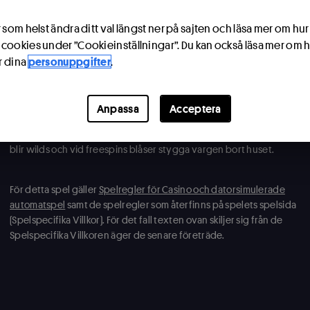
Leverantör
Quickspin
RTP
97.34%
Vinstlinjer
25
 som helst ändra ditt val längst ner på sajten och läsa mer om hur
cookies under ”Cookieinställningar”. Du kan också läsa mer om h
r dina
personuppgifter
.
Provspela
Spela
Anpassa
Acceptera
Big Bad Wolf- är en slot med 5 hjul och 25 vinstlinjer. Vid vinst faller
symboler bort och ytterligare vinstchanser möjliggörs, grisarna
blir wilds och vid freespins blåser stygga vargen bort huset.
För detta spel gäller
Spelregler för Casino och datorsimulerade
automatspel
samt de spelregler som återfinns på spelets spelsida
(Spelspecifika Villkor). För det fall texten ovan skiljer sig från de
Spelspecifika Villkoren äger de senare företräde.