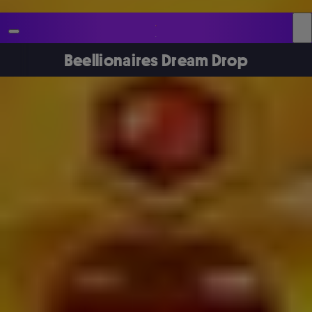
Beellionaires Dream Drop
Leverantör
Relax Gaming
Jackpot
18 518 349 kr
RTP
94%
Vinstlinjer
1024
Provspela
Spela
Beellionaires Dream Drop - Är en 5-hjuls videoslot med 1024 vinstvägar. I
den kungliga kupan finns inte bara honung utan även rikligt med
direkta kontantpriser, free spins och chansen att vinna progressiva
Dream Drop-jackpots.
För detta spel gäller
Spelregler för Casino och datorsimulerade