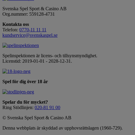
Svenska Spel Sport & Casino AB
Org.nummer: 559128-4731
Kontakta oss
Telefon:
0770-11 11 11
kundservice@svenskaspel.se
Spelinspektionen är licens- och tillsynsmyndighet.
Licenstid: 2019-01-01 - 2028-12-31.
Spel för dig över 18 år
Spelar du för mycket?
Ring Stödlinjen:
020-81 91 00
© Svenska Spel Sport & Casino AB
Denna webbplats är skyddad av upphovsrättslagen (1960-729).