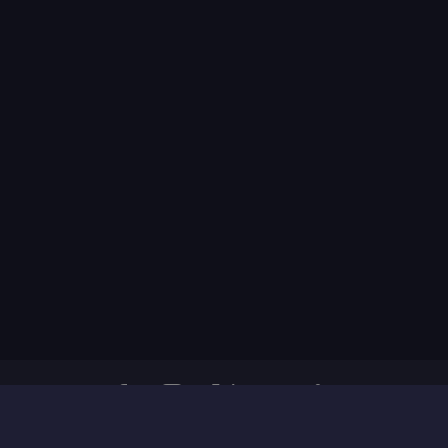
Momangs casinospel