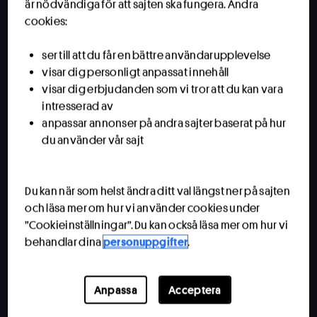
är nödvändiga för att sajten ska fungera. Andra
Leverantör
Games Global
RTP
94%
Vinstlinjer
1024
cookies:
ser till att du får en bättre användarupplevelse
Provspela
Spela
visar dig personligt anpassat innehåll
visar dig erbjudanden som vi tror att du kan vara
Bass Cash Assembl'Em - är en 5-hjuls videoslot med 1024 vinstvägar.
intresserad av
På denna fisketur kommer vi med Assembl'Em-feature låsa upp
anpassar annonser på andra sajter baserat på hur
flera features att ha i tackellådan medans vi i både basspel och
du använder vår sajt
free spins håvar in kontantpriser och jackpots.
Du kan när som helst ändra ditt val längst ner på sajten
För detta spel gäller
Spelregler för Casino och datorsimulerade
och läsa mer om hur vi använder cookies under
automatspel
samt de spelregler som återfinns på spelets spelsida
(Spelspecifika Villkor). För det fall texten ovan skiljer sig från de
”Cookieinställningar”. Du kan också läsa mer om hur vi
Spelspecifika Villkoren äger de senare företräde.
behandlar dina
personuppgifter
.
Anpassa
Acceptera