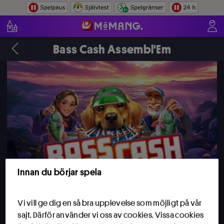
Hoppa till innehåll
Bass Cash Ass
Bass Cash Assembl'Em
Innan du börjar spela
Vi vill ge dig en så bra upplevelse som möjligt på vår
sajt. Därför använder vi oss av cookies. Vissa cookies