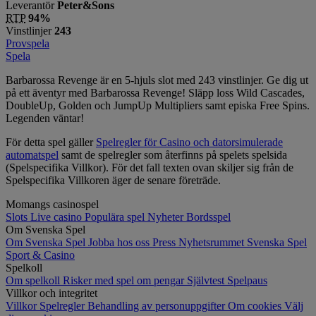
Leverantör
Peter&Sons
RTP
94%
Vinstlinjer
243
Provspela
Spela
Barbarossa Revenge är en 5-hjuls slot med 243 vinstlinjer. Ge dig ut
på ett äventyr med Barbarossa Revenge! Släpp loss Wild Cascades,
DoubleUp, Golden och JumpUp Multipliers samt episka Free Spins.
Legenden väntar!
För detta spel gäller
Spelregler för Casino och datorsimulerade
automatspel
samt de spelregler som återfinns på spelets spelsida
(Spelspecifika Villkor). För det fall texten ovan skiljer sig från de
Spelspecifika Villkoren äger de senare företräde.
Momangs casinospel
Slots
Live casino
Populära spel
Nyheter
Bordsspel
Om Svenska Spel
Om Svenska Spel
Jobba hos oss
Press
Nyhetsrummet
Svenska Spel
Sport & Casino
Spelkoll
Om spelkoll
Risker med spel om pengar
Självtest
Spelpaus
Villkor och integritet
Villkor
Spelregler
Behandling av personuppgifter
Om cookies
Välj