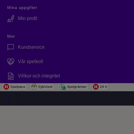
Mina uppgifter
Min profil
Mer
Kundservice
Vår spelkoll
Villkor och integritet
Hem