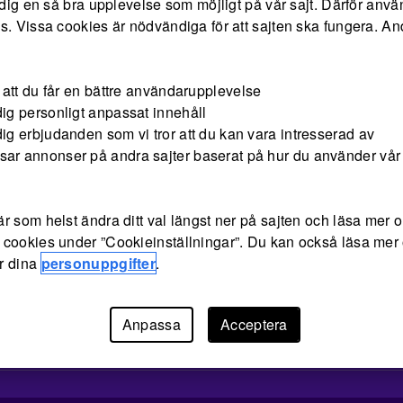
e dig en så bra upplevelse som möjligt på vår sajt. Därför anvä
s. Vissa cookies är nödvändiga för att sajten ska fungera. An
ll att du får en bättre användarupplevelse
dig personligt anpassat innehåll
dig erbjudanden som vi tror att du kan vara intresserad av
ar annonser på andra sajter baserat på hur du använder vår 
r som helst ändra ditt val längst ner på sajten och läsa mer o
cookies under ”Cookieinställningar”. Du kan också läsa mer 
r dina
personuppgifter
.
Sätt in och spela
Anpassa
Acceptera
Logga in