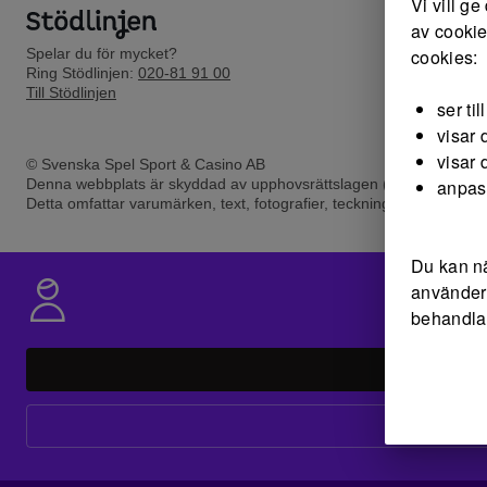
Vi vill g
av cookie
cookies:
Spelar du för mycket?
Ring Stödlinjen:
020-81 91 00
Till Stödlinjen
ser ti
visar 
visar 
© Svenska Spel Sport & Casino AB
anpass
Denna webbplats är skyddad av upphovsrättslagen (1960-729).
Detta omfattar varumärken, text, fotografier, teckningar och bilder.
Du kan nä
använder 
behandla