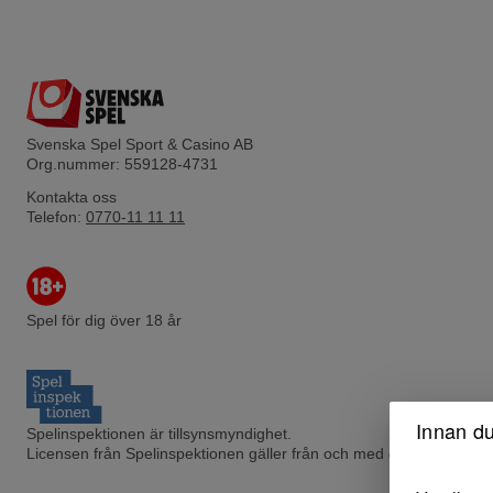
Svenska Spel Sport & Casino AB
Org.nummer: 559128-4731
Kontakta oss
Telefon:
0770-11 11 11
Spel för dig över 18 år
Innan du
Spelinspektionen är tillsynsmyndighet.
Licensen från Spelinspektionen gäller från och med den 1 januari