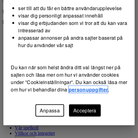
© Svenska Spel Sport & Casino AB
ser till att du får en bättre användarupplevelse
Denna webbplats är skyddad av upphovsrättslagen (1960-729).
visar dig personligt anpassat innehåll
visar dig erbjudanden som vi tror att du kan vara
Detta omfattar varumärken, text, fotografier, teckningar och bilder.
intresserad av
0 min
anpassar annonser på andra sajter baserat på
Visa saldo
Logga in
hur du använder vår sajt
Sätt in och spela
Överföringar
Insättning
Uttag
Du kan när som helst ändra ditt val längst ner på
Kontohistorik
1
sajten och läsa mer om hur vi använder cookies
Spelkoll
under ”Cookieinställningar”. Du kan också läsa mer
Självtest
om hur vi behandlar dina
personuppgifter
.
Spelhistorik
Mina gränser
Spelpaus
Mina uppgifter
Anpassa
Acceptera
Min profil
Mer
Kundservice
Vår spelkoll
Villkor och integritet