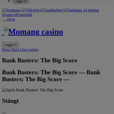
Logga ut
Hoppa till innehåll
Hem
Logga in
Hem
Slots
Live casino
Bank Busters: The Big Score
Bank Busters: The Big Score — Bank
Busters: The Big Score —
Stängt