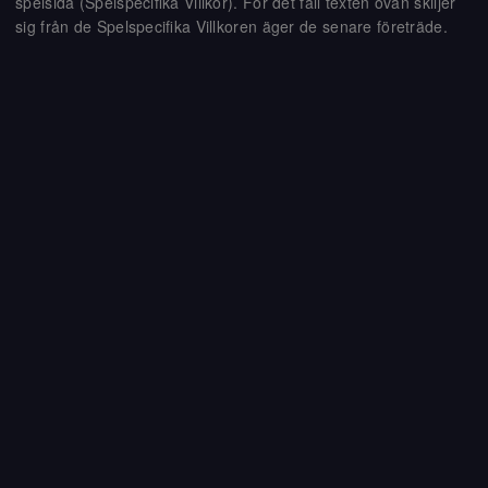
spelsida (Spelspecifika Villkor). För det fall texten ovan skiljer
sig från de Spelspecifika Villkoren äger de senare företräde.