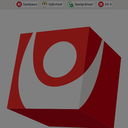
Hoppa till innehåll