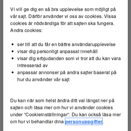
Vi vill ge dig en så bra upplevelse som möjligt på
Spel för dig över 18 år
vår sajt. Därför använder vi oss av cookies. Vissa
cookies är nödvändiga för att sajten ska fungera.
Andra cookies:
ser till att du får en bättre användarupplevelse
Spelinspektionen är tillsynsmyndighet.
visar dig personligt anpassat innehåll
Licensen från Spelinspektionen gäller från och med den 1
januari 2019 till och med den 31 december 2028.
visar dig erbjudanden som vi tror att du kan vara
intresserad av
anpassar annonser på andra sajter baserat på
hur du använder vår sajt
Spelar du för mycket?
Ring Stödlinjen:
020-81 91 00
Till Stödlinjen
Du kan när som helst ändra ditt val längst ner på
sajten och läsa mer om hur vi använder cookies
© Svenska Spel Sport & Casino AB
under ”Cookieinställningar”. Du kan också läsa mer
Denna webbplats är skyddad av upphovsrättslagen (1960-
om hur vi behandlar dina
personuppgifter
.
729).
Detta omfattar varumärken, text, fotografier, teckningar och