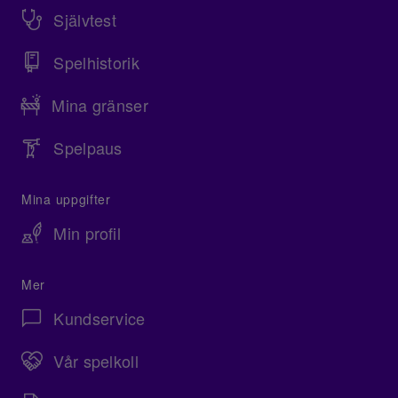
Självtest
Spelhistorik
Mina gränser
Spelpaus
Mina uppgifter
Min profil
Mer
Kundservice
Vår spelkoll