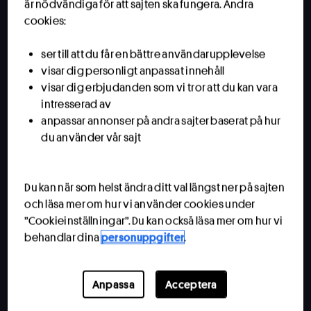
är nödvändiga för att sajten ska fungera. Andra
Leverantör
OnAir
RTP
97.3%
Antal spelare:
17
cookies:
Insats
1 kr - 20 000 kr
Kategori
Live
ser till att du får en bättre användarupplevelse
visar dig personligt anpassat innehåll
visar dig erbjudanden som vi tror att du kan vara
Spela
intresserad av
anpassar annonser på andra sajter baserat på hur
Auto Roulette OnAir - Snabb roulette med automatiserat hjul och
du använder vår sajt
kontinuerliga spelrundor utan väntetid. Välkommen in!
Du kan när som helst ändra ditt val längst ner på sajten
För detta spel gäller
Spelregler för Casino och datorsimulerade
automatspel
samt de spelregler som återfinns på spelets spelsida
och läsa mer om hur vi använder cookies under
(Spelspecifika Villkor). För det fall texten ovan skiljer sig från de
”Cookieinställningar”. Du kan också läsa mer om hur vi
Spelspecifika Villkoren äger de senare företräde.
behandlar dina
personuppgifter
.
Anpassa
Acceptera