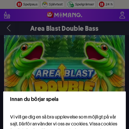
Hoppa till innehåll
Area Blast D
Area Blast Double Bass
Innan du börjar spela
Vi vill ge dig en så bra upplevelse som möjligt på vår
sajt. Därför använder vi oss av cookies. Vissa cookies