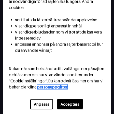
är nödvändiga för att sajten ska fungera. Andra
Leverantör
Thunderkick
RTP
94.16%
cookies:
ser till att du får en bättre användarupplevelse
Provspela
Spela
visar dig personligt anpassat innehåll
visar dig erbjudanden som vi tror att du kan vara
Archie O’Loggins and the Enchanted Masks - Utforska magiska
intresserad av
världar i Archie O’Loggins and the Enchanted Masks! 7×7 slot med
anpassar annonser på andra sajter baserat på hur
kluster, wilds, free spins och mystiska skatter!
du använder vår sajt
För detta spel gäller
Spelregler för Casino och datorsimulerade
Du kan när som helst ändra ditt val längst ner på sajten
automatspel
samt de spelregler som återfinns på spelets spelsida
och läsa mer om hur vi använder cookies under
(Spelspecifika Villkor). För det fall texten ovan skiljer sig från de
Spelspecifika Villkoren äger de senare företräde.
”Cookieinställningar”. Du kan också läsa mer om hur vi
behandlar dina
personuppgifter
.
Anpassa
Acceptera