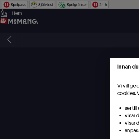
Hem
Innan du
Vi vill ge
cookies. 
ser ti
visar 
visar 
anpass