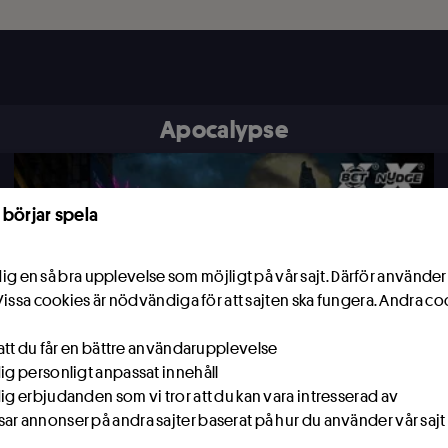
Hoppa till innehåll
Apocalypse
 börjar spela
 dig en så bra upplevelse som möjligt på vår sajt. Därför använder
Vissa cookies är nödvändiga för att sajten ska fungera. Andra co
ll att du får en bättre användarupplevelse
dig personligt anpassat innehåll
dig erbjudanden som vi tror att du kan vara intresserad av
ar annonser på andra sajter baserat på hur du använder vår sajt