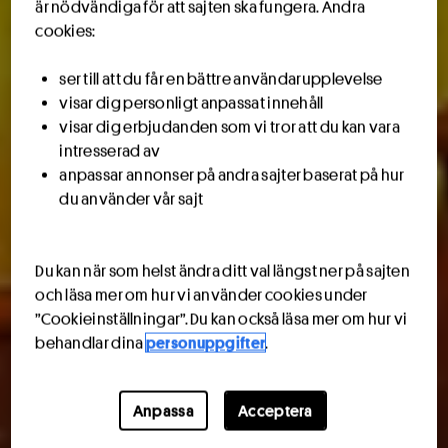
(Spelspecifika Villkor). För det fall texten ovan skiljer sig från de
är nödvändiga för att sajten ska fungera. Andra
Spelspecifika Villkoren äger de senare företräde.
cookies:
ser till att du får en bättre användarupplevelse
visar dig personligt anpassat innehåll
visar dig erbjudanden som vi tror att du kan vara
intresserad av
anpassar annonser på andra sajter baserat på hur
du använder vår sajt
Du kan när som helst ändra ditt val längst ner på sajten
och läsa mer om hur vi använder cookies under
”Cookieinställningar”. Du kan också läsa mer om hur vi
behandlar dina
personuppgifter
.
Anpassa
Acceptera