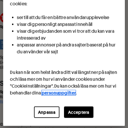
cookies:
ser till att du får en bättre användarupplevelse
visar dig personligt anpassat innehåll
Spel för dig över 18 år
visar dig erbjudanden som vi tror att du kan vara
intresserad av
anpassar annonser på andra sajter baserat på hur
du använder vår sajt
Spelinspektionen är tillsynsmyndighet.
Licensen från Spelinspektionen gäller från och med den 1 januari 2019
till och med den 31 december 2028.
Du kan när som helst ändra ditt val längst ner på sajten
och läsa mer om hur vi använder cookies under
”Cookieinställningar”. Du kan också läsa mer om hur vi
Spelar du för mycket?
behandlar dina
personuppgifter
.
Ring Stödlinjen:
020-81 91 00
Till Stödlinjen
Anpassa
Acceptera
© Svenska Spel Sport & Casino AB