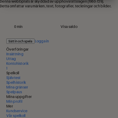
Denna webbplats är skyddad av upphovsrättslagen (1960-729).
Detta omfattar varumärken, text, fotografier, teckningar och bilder.
0 min
Visa saldo
Logga in
Sätt in och spela
Överföringar
Insättning
Uttag
Kontohistorik
1
Spelkoll
Självtest
Spelhistorik
Mina gränser
Spelpaus
Mina uppgifter
Min profil
Mer
Kundservice
Vår spelkoll