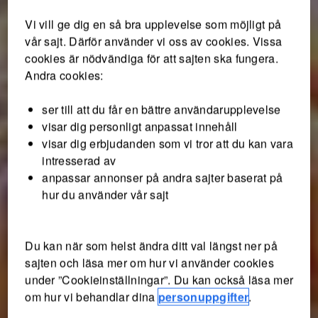
Vi vill ge dig en så bra upplevelse som möjligt på
Spelar du för mycket?
vår sajt. Därför använder vi oss av cookies. Vissa
Ring Stödlinjen:
020-81 91 00
Till Stödlinjen
cookies är nödvändiga för att sajten ska fungera.
Andra cookies:
ser till att du får en bättre användarupplevelse
© Svenska Spel Sport & Casino AB
Denna webbplats är skyddad av upphovsrättslagen (1960-729).
visar dig personligt anpassat innehåll
Detta omfattar varumärken, text, fotografier, teckningar och bilder.
visar dig erbjudanden som vi tror att du kan vara
intresserad av
anpassar annonser på andra sajter baserat på
0 min
Visa saldo
hur du använder vår sajt
Du kan när som helst ändra ditt val längst ner på
Sätt in och spela
sajten och läsa mer om hur vi använder cookies
under ”Cookieinställningar”. Du kan också läsa mer
Logga in
om hur vi behandlar dina
personuppgifter
.
Överföringar