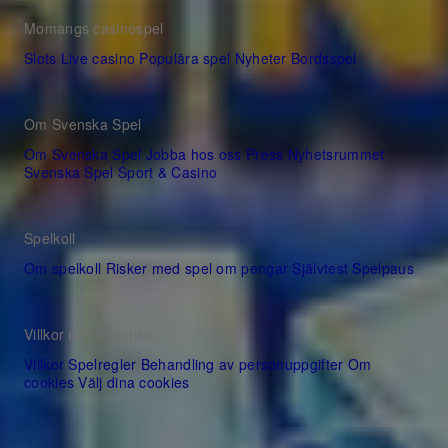
Momangs casinospel
Slots
Live casino
Populära spel
Nyheter
Bordsspel
Om Svenska Spel
Om Svenska Spel
Jobba hos oss
Press
Nyhetsrummet
Svenska Spel Sport & Casino
Spelkoll
Om spelkoll
Risker med spel om pengar
Självtest
Spelpaus
Villkor och integritet
Villkor
Spelregler
Behandling av personuppgifter
Om
cookies
Välj dina cookies