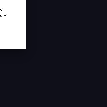
 vi
ur vi