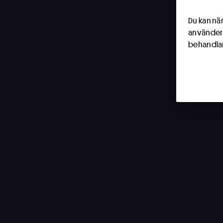
Du kan när
använder 
behandla