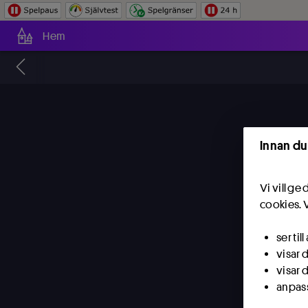
Hem
Innan du
Vi vill ge
cookies. 
ser ti
visar 
visar 
anpass