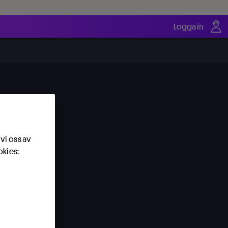
Age of the Gods: Rule
Logga in
 vi oss av
okies: