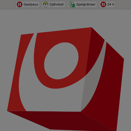
Hoppa till innehåll