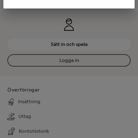
Sätt in och spela
Logga in
Överföringar
Insättning
Uttag
Kontohistorik