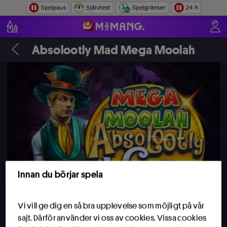
Hoppa till innehåll
Absolootly Mad Me
Absolootly Mad Mega Moolah
Innan du börjar spela
Vi vill ge dig en så bra upplevelse som möjligt på vår
sajt. Därför använder vi oss av cookies. Vissa cookies