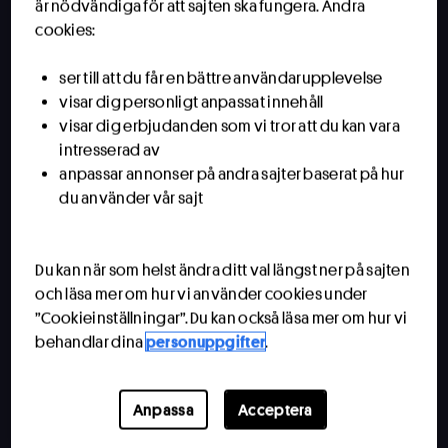
är nödvändiga för att sajten ska fungera. Andra
cookies:
ser till att du får en bättre användarupplevelse
visar dig personligt anpassat innehåll
visar dig erbjudanden som vi tror att du kan vara
intresserad av
anpassar annonser på andra sajter baserat på hur
du använder vår sajt
Du kan när som helst ändra ditt val längst ner på sajten
och läsa mer om hur vi använder cookies under
”Cookieinställningar”. Du kan också läsa mer om hur vi
behandlar dina
personuppgifter
.
Anpassa
Acceptera