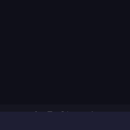
Momangs casinospel