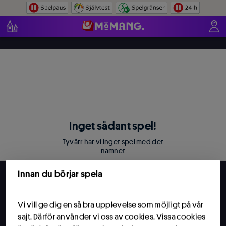
Hoppa till innehåll
Inget sådant spel!
Tyvärr har vi inget spel med det
namnet
Innan du börjar spela
Vi vill ge dig en så bra upplevelse som möjligt på vår
sajt. Därför använder vi oss av cookies. Vissa cookies