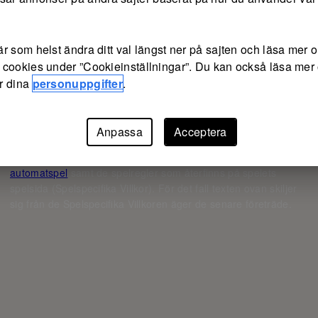
Provspela
Spela
r som helst ändra ditt val längst ner på sajten och läsa mer o
cookies under ”Cookieinställningar”. Du kan också läsa mer 
7x7 Thor - Är en 5-hjuls slot med scatter pay mekanik. Känn
r dina
personuppgifter
.
åskan i 7×7 Thor! Träffa var som helst på Thunder Reels, släpp
lös Lightning Multipliers och vinn Asgard Free Spins för
gudomliga rikedomar!
Anpassa
Acceptera
För detta spel gäller
Spelregler för Casino och datorsimulerade
automatspel
samt de spelregler som återfinns på spelets
spelsida (Spelspecifika Villkor). För det fall texten ovan skiljer
sig från de Spelspecifika Villkoren äger de senare företräde.