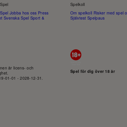
Spel
Spelkoll
 Spel
Jobba hos oss
Press
Om spelkoll
Risker med spel 
et
Svenska Spel Sport &
Självtest
Spelpaus
nen är licens- och
Spel för dig över 18 år
ghet.
019-01-01 - 2028-12-31.