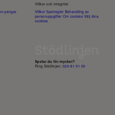
Villkor och integritet
om pengar
Villkor
Spelregler
Behandling av
personuppgifter
Om cookies
Välj dina
cookies
Spelar du för mycket?
Ring Stödlinjen:
020-81 91 00