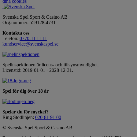
dina cookies
Svenska Spel Sport & Casino AB
Org.nummer: 559128-4731
Kontakta oss
Telefon:
0770-11 11 11
kundservice@svenskaspel.se
Spelinspektionen är licens- och tillsynsmyndighet.
Licenstid: 2019-01-01 - 2028-12-31.
Spel för dig över 18 år
Spelar du för mycket?
Ring Stödlinjen:
020-81 91 00
© Svenska Spel Sport & Casino AB