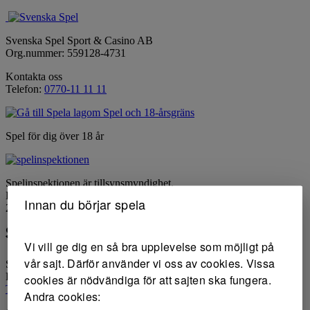
Svenska Spel Sport & Casino AB
Org.nummer: 559128-4731
Kontakta oss
Telefon:
0770-11 11 11
Spel för dig över 18 år
Spelinspektionen är tillsynsmyndighet.
Licensen från Spelinspektionen gäller från och med den 1 januari
Innan du börjar spela
2019 till och med den 31 december 2028.
Vi vill ge dig en så bra upplevelse som möjligt på
vår sajt. Därför använder vi oss av cookies. Vissa
Spelar du för mycket?
Ring Stödlinjen:
020-81 91 00
cookies är nödvändiga för att sajten ska fungera.
Till Stödlinjen
Andra cookies: