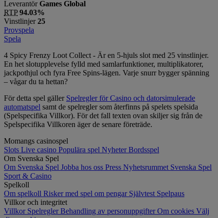
Leverantör
Games Global
RTP
94.03%
Vinstlinjer
25
Provspela
Spela
4 Spicy Frenzy Loot Collect - Är en 5-hjuls slot med 25 vinstlinjer.
En het slotupplevelse fylld med samlarfunktioner, multiplikatorer,
jackpothjul och fyra Free Spins-lägen. Varje snurr bygger spänning
– vågar du ta hettan?
För detta spel gäller
Spelregler för Casino och datorsimulerade
automatspel
samt de spelregler som återfinns på spelets spelsida
(Spelspecifika Villkor). För det fall texten ovan skiljer sig från de
Spelspecifika Villkoren äger de senare företräde.
Momangs casinospel
Slots
Live casino
Populära spel
Nyheter
Bordsspel
Om Svenska Spel
Om Svenska Spel
Jobba hos oss
Press
Nyhetsrummet
Svenska Spel
Sport & Casino
Spelkoll
Om spelkoll
Risker med spel om pengar
Självtest
Spelpaus
Villkor och integritet
Villkor
Spelregler
Behandling av personuppgifter
Om cookies
Välj