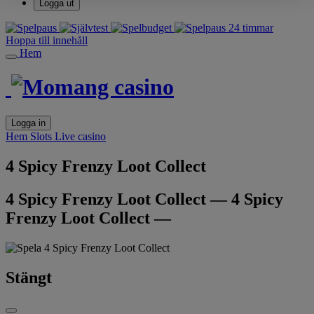
Logga ut
Hoppa till innehåll
Hem
Logga in
Hem
Slots
Live casino
4 Spicy Frenzy Loot Collect
4 Spicy Frenzy Loot Collect — 4 Spicy
Frenzy Loot Collect —
Stängt