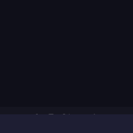
Momangs casinospel