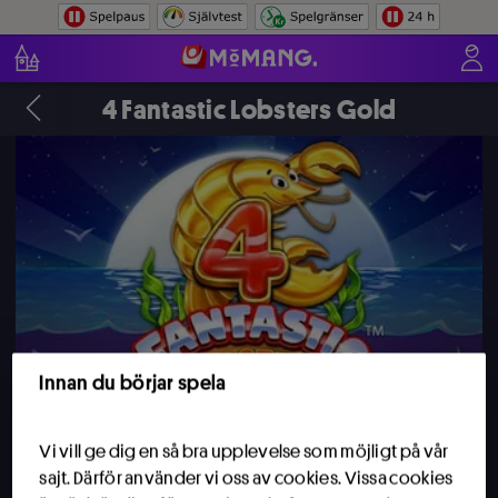
Hoppa till innehåll
4 Fantastic Lobs
4 Fantastic Lobsters Gold
Innan du börjar spela
Vi vill ge dig en så bra upplevelse som möjligt på vår
sajt. Därför använder vi oss av cookies. Vissa cookies