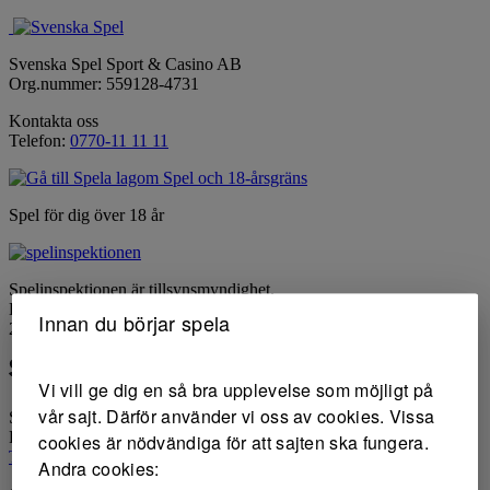
Svenska Spel Sport & Casino AB
Org.nummer: 559128-4731
Kontakta oss
Telefon:
0770-11 11 11
Spel för dig över 18 år
Spelinspektionen är tillsynsmyndighet.
Licensen från Spelinspektionen gäller från och med den 1 januari
Innan du börjar spela
2019 till och med den 31 december 2028.
Vi vill ge dig en så bra upplevelse som möjligt på
vår sajt. Därför använder vi oss av cookies. Vissa
Spelar du för mycket?
Ring Stödlinjen:
020-81 91 00
cookies är nödvändiga för att sajten ska fungera.
Till Stödlinjen
Andra cookies: