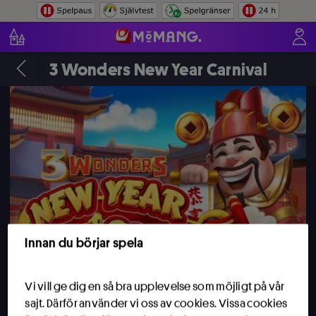
Hoppa till innehåll
3 Wonders New Ye
3 Wonders New Year Carnival
Innan du börjar spela
Vi vill ge dig en så bra upplevelse som möjligt på vår
sajt. Därför använder vi oss av cookies. Vissa cookies