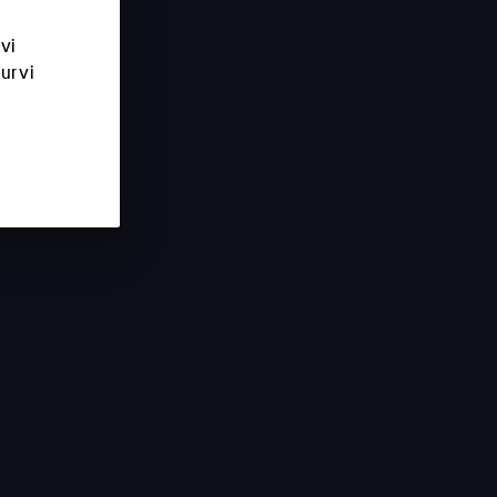
 vi
ur vi