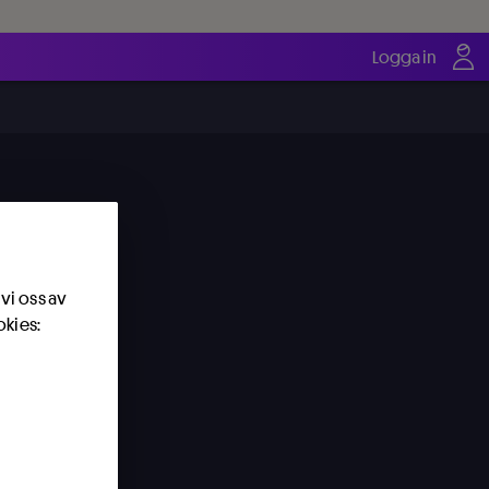
3 Lucky H
Logga in
 vi oss av
okies: