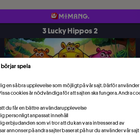
Hoppa till innehåll
3 Lucky Hippos 2
 börjar spela
 dig en så bra upplevelse som möjligt på vår sajt. Därför använder
Vissa cookies är nödvändiga för att sajten ska fungera. Andra co
ll att du får en bättre användarupplevelse
dig personligt anpassat innehåll
dig erbjudanden som vi tror att du kan vara intresserad av
ar annonser på andra sajter baserat på hur du använder vår sajt