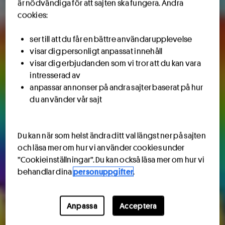
är nödvändiga för att sajten ska fungera. Andra
cookies:
ser till att du får en bättre användarupplevelse
visar dig personligt anpassat innehåll
visar dig erbjudanden som vi tror att du kan vara
intresserad av
anpassar annonser på andra sajter baserat på hur
du använder vår sajt
Du kan när som helst ändra ditt val längst ner på sajten
och läsa mer om hur vi använder cookies under
”Cookieinställningar”. Du kan också läsa mer om hur vi
behandlar dina
personuppgifter
.
Anpassa
Acceptera