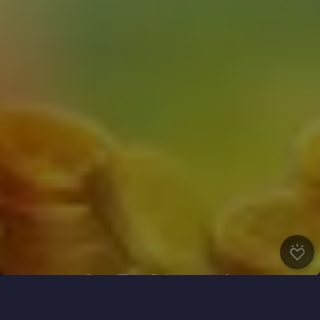
Momangs casinospel