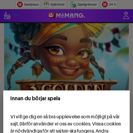
Hoppa till innehåll
reasure Tides — 3 Golden Baskets: Treasur
3 Golden Baskets: Treasure Tides
Hem
Innan du börjar spela
Vi vill ge dig en så bra upplevelse som möjligt på vår
sajt. Därför använder vi oss av cookies. Vissa cookies
Leverantör
Octoplay
RTP
95.72%
är nödvändiga för att sajten ska fungera. Andra