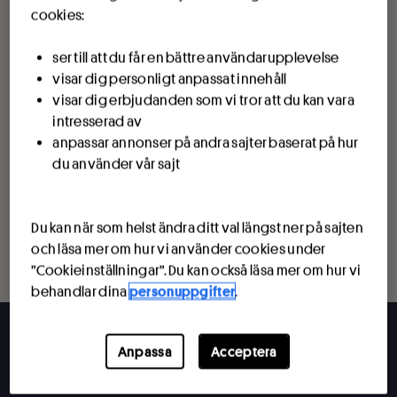
cookies:
Provspela
Spela
ser till att du får en bättre användarupplevelse
visar dig personligt anpassat innehåll
3 Golden Baskets: Treasure Tides - Är en 6-hjuls videoslot med
visar dig erbjudanden som vi tror att du kan vara
scatter pays. Landa spelets olika färgade mynt för att fylla
intresserad av
korgarna som har chansen att aktivera en eller flera av myntens
anpassar annonser på andra sajter baserat på hur
respektive free spins med 3 unika features.
du använder vår sajt
För detta spel gäller
Spelregler för Casino och datorsimulerade
automatspel
samt de spelregler som återfinns på spelets spelsida
Du kan när som helst ändra ditt val längst ner på sajten
(Spelspecifika Villkor). För det fall texten ovan skiljer sig från de
och läsa mer om hur vi använder cookies under
Spelspecifika Villkoren äger de senare företräde.
”Cookieinställningar”. Du kan också läsa mer om hur vi
behandlar dina
personuppgifter
.
Anpassa
Acceptera
Momangs casinospel