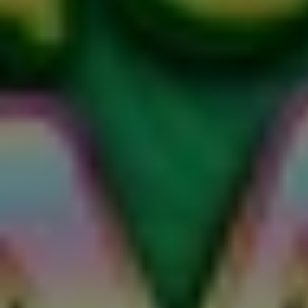
Spelar du för mycket?
Ring Stödlinjen:
020-81 91 00
Till Stödlinjen
© Svenska Spel Sport & Casino AB
Denna webbplats är skyddad av upphovsrättslagen (1960-729).
Detta omfattar varumärken, text, fotografier, teckningar och bilder.
0 min
Visa saldo
Logga in
Sätt in och spela
Överföringar
Insättning
Uttag
Kontohistorik
1
Spelkoll
Självtest
Spelhistorik