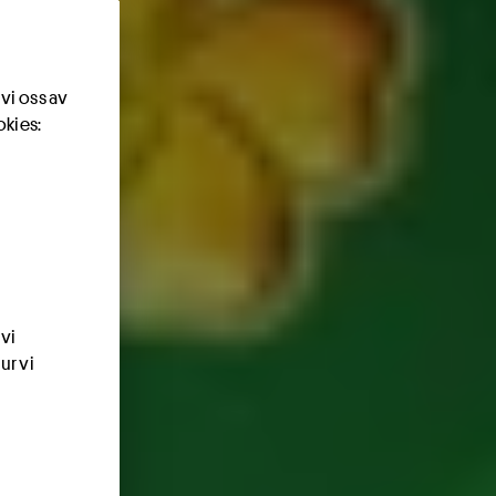
 vi oss av
okies:
 vi
ur vi