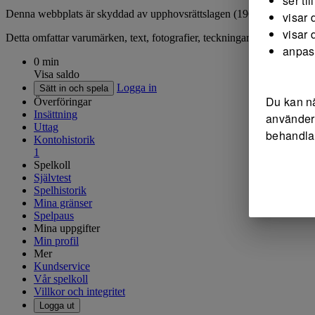
ser ti
Denna webbplats är skyddad av upphovsrättslagen (1960-729).
visar 
visar 
Detta omfattar varumärken, text, fotografier, teckningar och bilder.
anpass
0 min
Visa saldo
Logga in
Sätt in och spela
Du kan nä
Överföringar
Insättning
använder 
Uttag
behandla
Kontohistorik
1
Spelkoll
Självtest
Spelhistorik
Mina gränser
Spelpaus
Mina uppgifter
Min profil
Mer
Kundservice
Vår spelkoll
Villkor och integritet
Logga ut