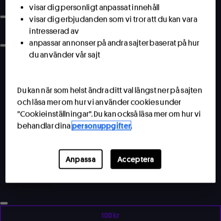
visar dig personligt anpassat innehåll
visar dig erbjudanden som vi tror att du kan vara
100 kr
intresserad av
anpassar annonser på andra sajter baserat på hur
du använder vår sajt
Sätt in via
Du kan när som helst ändra ditt val längst ner på sajten
och läsa mer om hur vi använder cookies under
Belopp
kr
”Cookieinställningar”. Du kan också läsa mer om hur vi
behandlar dina
personuppgifter
.
Anpassa
Acceptera
Saldo: hittas inte.
100 kr