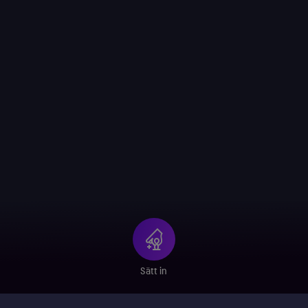
Sätt in