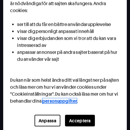
är nödvändiga för att sajten ska fungera. Andra
cookies:
ser till att du får en bättre användarupplevelse
visar dig personligt anpassat innehåll
visar dig erbjudanden som vi tror att du kan vara
intresserad av
anpassar annonser på andra sajter baserat på hur
du använder vår sajt
Du kan när som helst ändra ditt val längst ner på sajten
och läsa mer om hur vi använder cookies under
”Cookieinställningar”. Du kan också läsa mer om hur vi
behandlar dina
personuppgifter
.
Anpassa
Acceptera