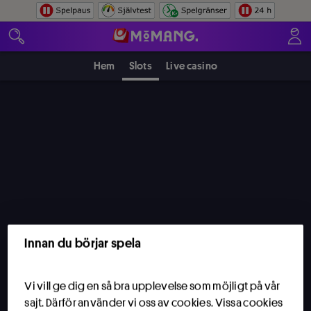
Hoppa till innehåll
Hem
Slots
Live casino
Innan du börjar spela
Vi vill ge dig en så bra upplevelse som möjligt på vår
sajt. Därför använder vi oss av cookies. Vissa cookies