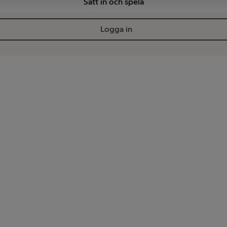
Sätt in och spela
Logga in