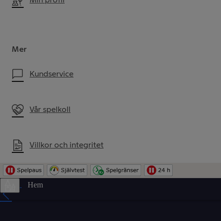
Mer
Kundservice
Vår spelkoll
Villkor och integritet
Hem