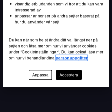
visar dig erbjudanden som vi tror att du kan vara
Leverantör
Playtech
RTP
95.6%
Vinstlinjer
30
intresserad av
Provspela
Spela
anpassar annonser på andra sajter baserat på
hur du använder vår sajt
Wolves! Cash Collect & Link är en 5-hjuls slot med 30
vinstlinjer. Upptäck de majestätiska vargarna! Jaga
Du kan när som helst ändra ditt val längst ner på
kontantvinster, free spins och aktivera Collect & Link-
sajten och läsa mer om hur vi använder cookies
funktionen. Aktivera Extra Bet Mode för ännu större vinster!
under ”Cookieinställningar”. Du kan också läsa mer
Vad väntar du på?
om hur vi behandlar dina
personuppgifter
.
För detta spel gäller
Spelregler för Casino och datorsimulerade
automatspel
samt de spelregler som återfinns på spelets
Anpassa
Acceptera
spelsida (Spelspecifika Villkor). För det fall texten ovan skiljer
sig från de Spelspecifika Villkoren äger de senare företräde.