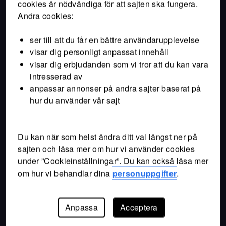
cookies är nödvändiga för att sajten ska fungera.
Leverantör
PlayNGo
RTP
94.2%
Vinstlinjer
20
Andra cookies:
ser till att du får en bättre användarupplevelse
Provspela
Spela
visar dig personligt anpassat innehåll
visar dig erbjudanden som vi tror att du kan vara
Track n' Gold - Är en 5-hjuls slot med 20 vinstlinjer. Ge dig ut
intresserad av
på en fartfylld resa där symboler, bonusar och multiplikatorer
anpassar annonser på andra sajter baserat på
driver vinsterna framåt. Följ spåret, samla guldet och låt varje
hur du använder vår sajt
snurr leda till stora fynd!
Du kan när som helst ändra ditt val längst ner på
För detta spel gäller
Spelregler för Casino och datorsimulerade
automatspel
samt de spelregler som återfinns på spelets
sajten och läsa mer om hur vi använder cookies
spelsida (Spelspecifika Villkor). För det fall texten ovan skiljer
under ”Cookieinställningar”. Du kan också läsa mer
sig från de Spelspecifika Villkoren äger de senare företräde.
om hur vi behandlar dina
personuppgifter
.
Anpassa
Acceptera