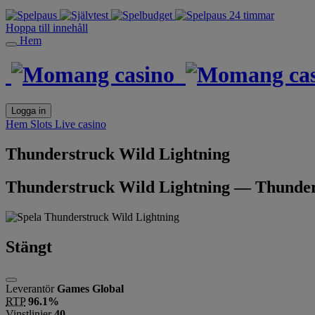
Hoppa till innehåll
Hem
Logga in
Hem
Slots
Live casino
Thunderstruck Wild Lightning
Thunderstruck Wild Lightning — Thunde
Stängt
Leverantör
Games Global
RTP
96.1%
Vinstlinjer
40