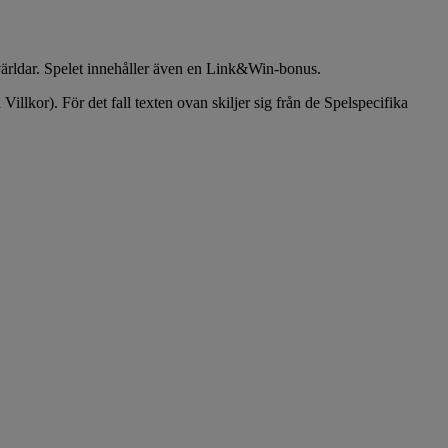
-världar. Spelet innehåller även en Link&Win-bonus.
Villkor). För det fall texten ovan skiljer sig från de Spelspecifika