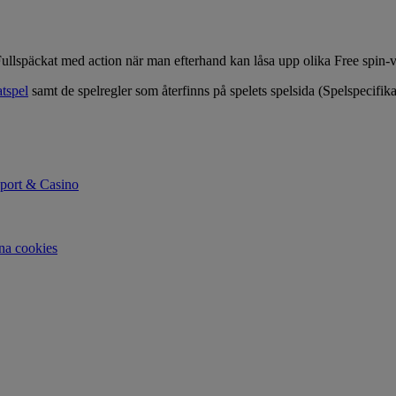
 Fullspäckat med action när man efterhand kan låsa upp olika Free spin
tspel
samt de spelregler som återfinns på spelets spelsida (Spelspecifika 
port & Casino
ina cookies