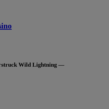
rstruck Wild Lightning —