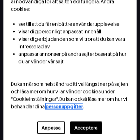
är nödvändiga för att sajten ska fungera. Andra
cookies:
Leverantör
Octoplay
RTP
95.71%
Vinstlinjer
20
ser till att du får en bättre användarupplevelse
Provspela
Spela
visar dig personligt anpassat innehåll
visar dig erbjudanden som vi tror att du kan vara
intresserad av
Serpent Gold 2: Hold & Win - Är en 5-hjuls slot med 20 vinstlinjer.
Slingra dig fram med myntinsamling, respins och laddade
anpassar annonser på andra sajter baserat på hur
multiplikatorer. Samla symboler, trigga Hold & Win och låt
du använder vår sajt
vinsterna växa till gyllene nivåer!
Du kan när som helst ändra ditt val längst ner på sajten
För detta spel gäller
Spelregler för Casino och datorsimulerade
och läsa mer om hur vi använder cookies under
automatspel
samt de spelregler som återfinns på spelets spelsida
”Cookieinställningar”. Du kan också läsa mer om hur vi
(Spelspecifika Villkor). För det fall texten ovan skiljer sig från de
Spelspecifika Villkoren äger de senare företräde.
behandlar dina
personuppgifter
.
Anpassa
Acceptera