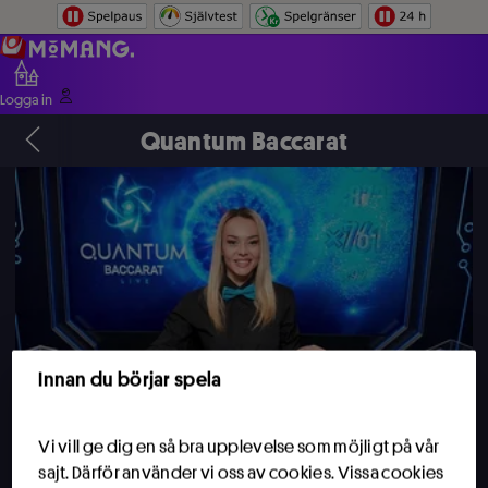
Hoppa till innehåll
Quantum Ba
Logga in
Quantum Baccarat
Innan du börjar spela
Vi vill ge dig en så bra upplevelse som möjligt på vår
sajt. Därför använder vi oss av cookies. Vissa cookies