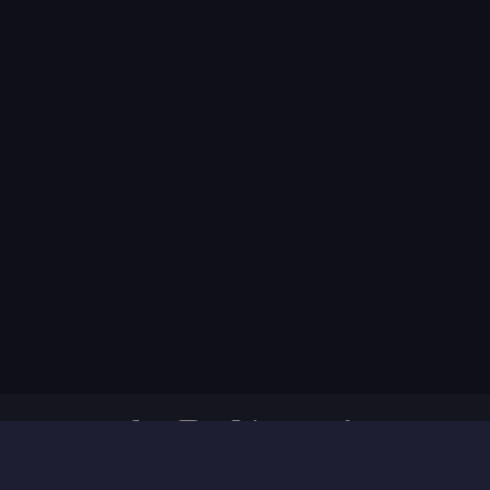
Momangs casinospel