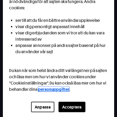
är nödvändiga för att sajten ska fungera. Andra
Leverantör
Fennica
RTP
95.03%
Vinstlinjer
26
cookies:
ser till att du får en bättre användarupplevelse
Provspela
Spela
visar dig personligt anpassat innehåll
visar dig erbjudanden som vi tror att du kan vara
Neon Olympos - är en 5-hjuls slot med 26 vinstlinjer. Kliv in i ett
intresserad av
neonupplyst Olympos! Trigga Free Spins med växande
anpassar annonser på andra sajter baserat på hur
multipliers, utnyttja gudomliga Wilds och utmana Zeus i ett
du använder vår sajt
futuristiskt äventyr.
Du kan när som helst ändra ditt val längst ner på sajten
För detta spel gäller
Spelregler för Casino och datorsimulerade
och läsa mer om hur vi använder cookies under
automatspel
samt de spelregler som återfinns på spelets spelsida
(Spelspecifika Villkor). För det fall texten ovan skiljer sig från de
”Cookieinställningar”. Du kan också läsa mer om hur vi
Spelspecifika Villkoren äger de senare företräde.
behandlar dina
personuppgifter
.
Anpassa
Acceptera