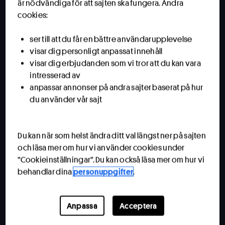
är nödvändiga för att sajten ska fungera. Andra
Leverantör
Fennica
RTP
93.81%
Vinstlinjer
23
cookies:
ser till att du får en bättre användarupplevelse
Provspela
Spela
visar dig personligt anpassat innehåll
visar dig erbjudanden som vi tror att du kan vara
Montezuma Fortune - är en 5-hjuls videoslot med 23 vinstlinjer. På
intresserad av
denna expedition till aztekiska riken hittar vi free spins med tre
anpassar annonser på andra sajter baserat på hur
unika lägen som ger wild-features med adderande wilds,
du använder vår sajt
stackade vandrande wilds eller multiplier wilds.
Du kan när som helst ändra ditt val längst ner på sajten
För detta spel gäller
Spelregler för Casino och datorsimulerade
och läsa mer om hur vi använder cookies under
automatspel
samt de spelregler som återfinns på spelets spelsida
(Spelspecifika Villkor). För det fall texten ovan skiljer sig från de
”Cookieinställningar”. Du kan också läsa mer om hur vi
Spelspecifika Villkoren äger de senare företräde.
behandlar dina
personuppgifter
.
Anpassa
Acceptera