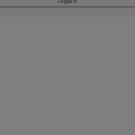
Logga in