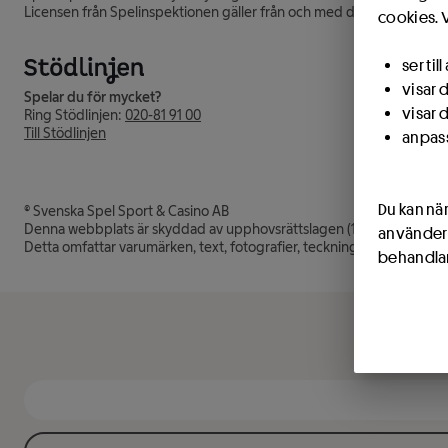
Licensen från Spelinspektionen gäller från och med den 1 januari 20
cookies. 
ser ti
visar 
Spelar du för mycket?
visar 
Ring Stödlinjen:
020-81 91 00
Till Stödlinjen
anpass
Du kan när
© Svenska Spel Sport & Casino AB
Denna webbplats är skyddad av upphovsrättslagen (1960-729).
använder 
Detta omfattar varumärken, text, fotografier, teckningar och bilder.
behandla