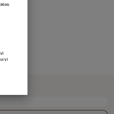
okies:
 vi
ur vi