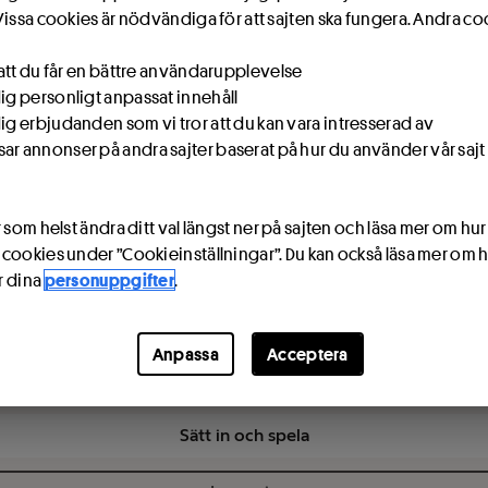
19 till och med den 31 december 2028.
Vissa cookies är nödvändiga för att sajten ska fungera. Andra co
ll att du får en bättre användarupplevelse
dig personligt anpassat innehåll
dig erbjudanden som vi tror att du kan vara intresserad av
ar annonser på andra sajter baserat på hur du använder vår sajt
 som helst ändra ditt val längst ner på sajten och läsa mer om hur
cookies under ”Cookieinställningar”. Du kan också läsa mer om h
r dina
personuppgifter
.
Anpassa
Acceptera
Sätt in och spela