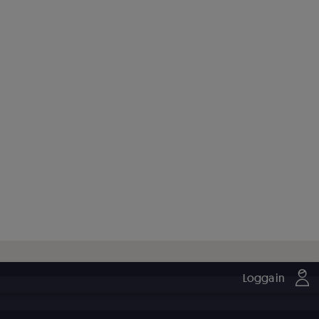
Legend of Si
Logga in