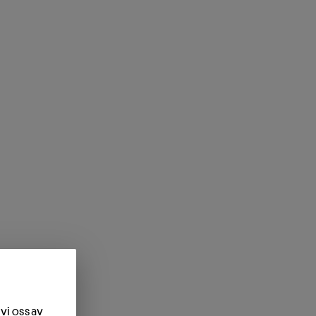
 vi oss av