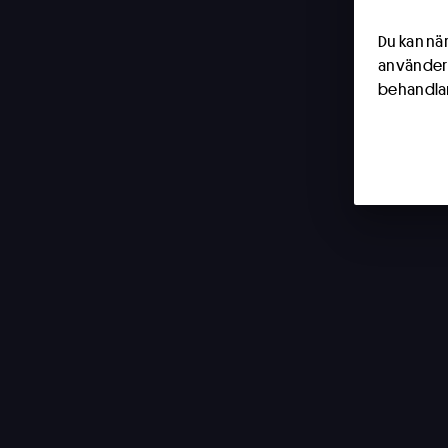
Du kan när
använder 
behandla