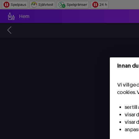
Hem
Innan du
Vi vill ge
cookies. 
ser ti
visar 
visar 
anpass