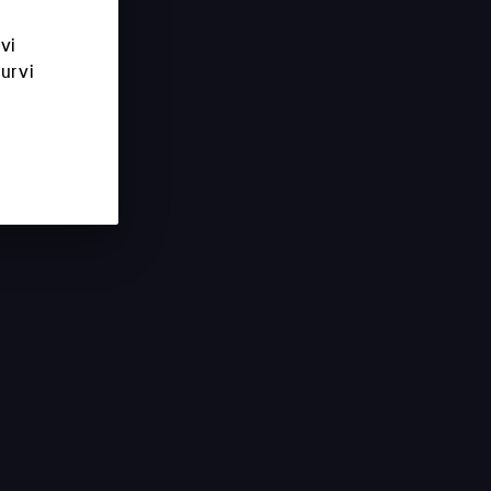
 vi
ur vi