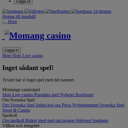
Logga ut
Hoppa till innehåll
Hem
Logga in
Hem
Slots
Live casino
Inget sådant spel!
Tyvärr har vi inget spel med det namnet
Momangs casinospel
Slots
Live casino
Populära spel
Nyheter
Bordsspel
Om Svenska Spel
Om Svenska Spel
Jobba hos oss
Press
Nyhetsrummet
Svenska Spel
Sport & Casino
Spelkoll
Om spelkoll
Risker med spel om pengar
Självtest
Spelpaus
Villkor och integritet