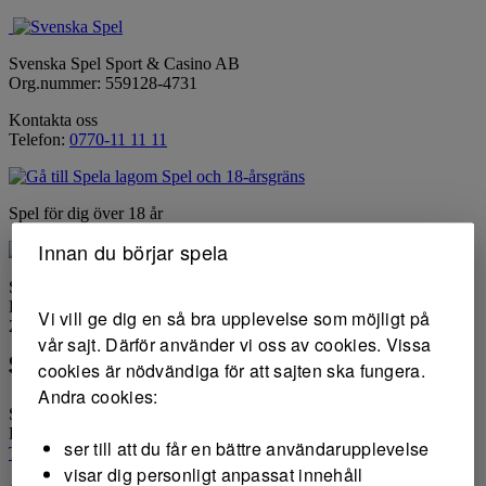
Svenska Spel Sport & Casino AB
Org.nummer: 559128-4731
Kontakta oss
Telefon:
0770-11 11 11
Spel för dig över 18 år
Innan du börjar spela
Spelinspektionen är tillsynsmyndighet.
Licensen från Spelinspektionen gäller från och med den 1 januari
Vi vill ge dig en så bra upplevelse som möjligt på
2019 till och med den 31 december 2028.
vår sajt. Därför använder vi oss av cookies. Vissa
cookies är nödvändiga för att sajten ska fungera.
Andra cookies:
Spelar du för mycket?
Ring Stödlinjen:
020-81 91 00
ser till att du får en bättre användarupplevelse
Till Stödlinjen
visar dig personligt anpassat innehåll